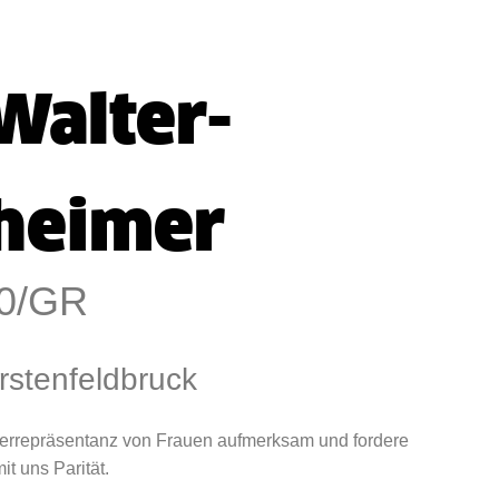
Walter-
heimer
0/GR
rstenfeldbruck
terrepräsentanz von Frauen aufmerksam und fordere
t uns Parität.