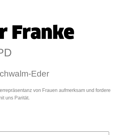
ar Franke
PD
Schwalm-Eder
terrepräsentanz von Frauen aufmerksam und fordere
t uns Parität.