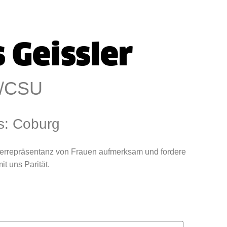
s Geissler
/CSU
s: Coburg
terrepräsentanz von Frauen aufmerksam und fordere
t uns Parität.