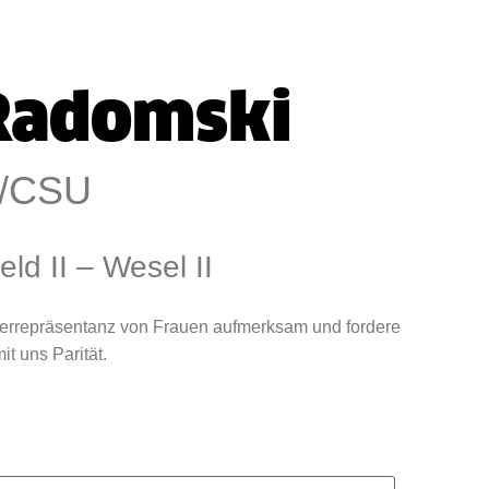
 Radomski
/CSU
eld II – Wesel II
terrepräsentanz von Frauen aufmerksam und fordere
t uns Parität.