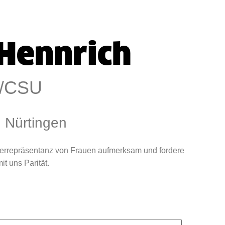
 Hennrich
/CSU
: Nürtingen
terrepräsentanz von Frauen aufmerksam und fordere
t uns Parität.