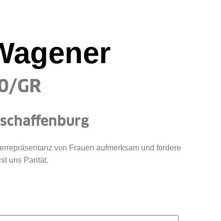
 Wagener
0/GR
Aschaffenburg
terrepräsentanz von Frauen aufmerksam und fordere
t uns Parität.