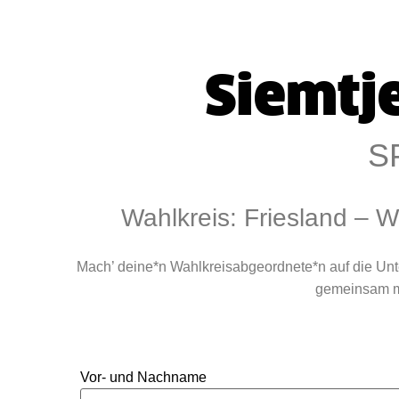
Siemtj
S
Wahlkreis: Friesland – 
Mach’ deine*n Wahlkreisabgeordnete*n auf die Un
gemeinsam mi
Vor- und Nachname