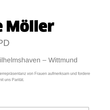
e Möller
PD
Wilhelmshaven – Wittmund
terrepräsentanz von Frauen aufmerksam und fordere
t uns Parität.