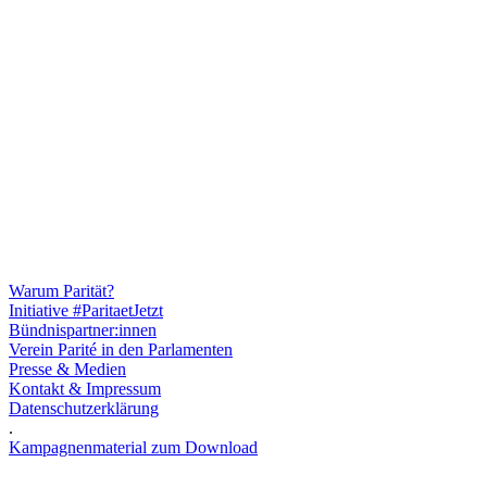
Warum Parität?
Initiative #ParitaetJetzt
Bündnispartner:innen
Verein Parité in den Parlamenten
Presse & Medien
Kontakt & Impressum
Datenschutzerklärung
.
Kampagnenmaterial zum Download